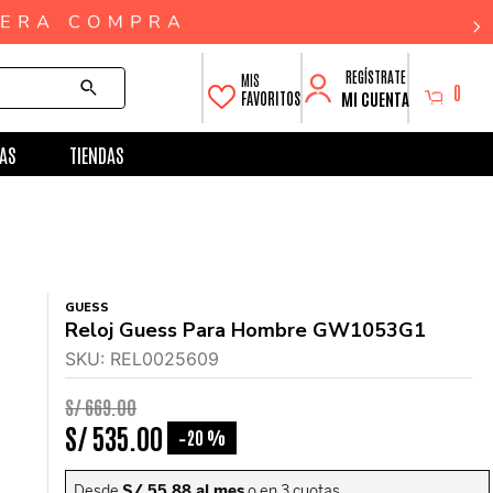
0
MI CUENTA
FAVORITOS
AS
TIENDAS
GUESS
Reloj Guess Para Hombre GW1053G1
SKU
:
REL0025609
S/
669
.
00
S/
535
.
00
20 %
-