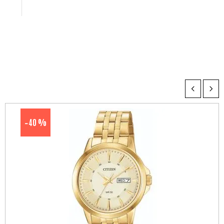
40 %
-