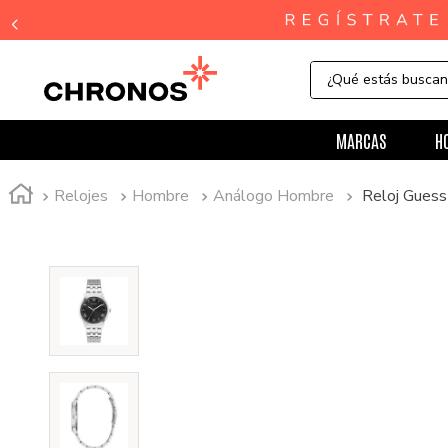
¿Qué estás busca
MARCAS
H
Relojes
Hombre
Análogo Hombre
Reloj Gue