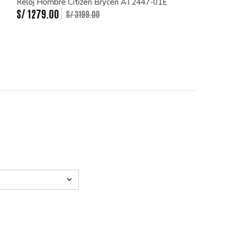
Reloj Hombre Citizen Brycen AT2447-01E
S/
1279
.
00
S/
3199
.
00