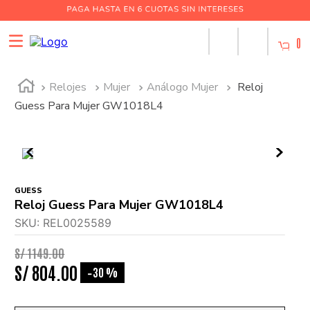
0
Relojes
Mujer
Análogo Mujer
Reloj
Guess Para Mujer GW1018L4
GUESS
Reloj Guess Para Mujer GW1018L4
SKU
:
REL0025589
S/
1149
.
00
S/
804
.
00
30 %
-