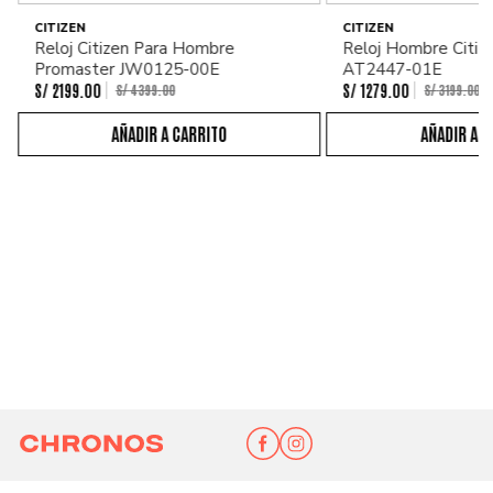
CITIZEN
CITIZEN
Reloj Citizen Para Hombre
Reloj Hombre Citiz
Promaster JW0125-00E
AT2447-01E
S/
2199
.
00
S/
1279
.
00
S/
4399
.
00
S/
3199
.
00