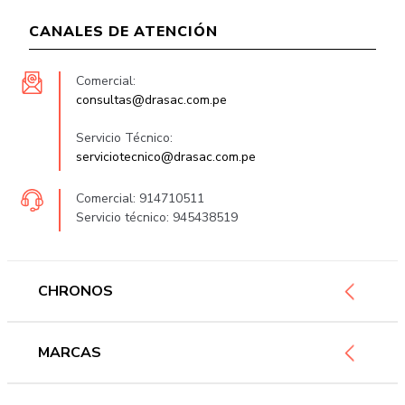
CANALES DE ATENCIÓN
Comercial:
consultas@drasac.com.pe
Servicio Técnico:
serviciotecnico@drasac.com.pe
Comercial: 914710511
Servicio técnico: 945438519
CHRONOS
Mujer
MARCAS
Hombre
Novedades
Ferragamo