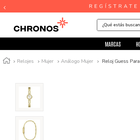
¿Qué estás busca
MARCAS
H
Relojes
Mujer
Análogo Mujer
Reloj Guess Pa