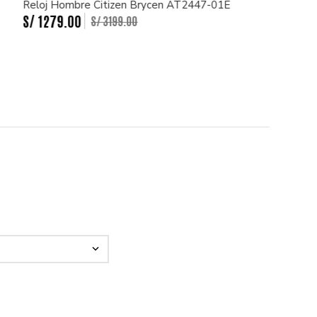
Reloj Hombre Citizen Brycen AT2447-01E
S/
1279
.
00
S/
3199
.
00