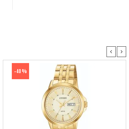
40 %
-