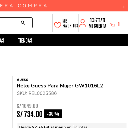
0
MI CUENTA
FAVORITOS
AS
TIENDAS
GUESS
Reloj Guess Para Mujer GW1016L2
SKU
:
REL0025586
S/
1049
.
00
S/
734
.
00
30 %
-