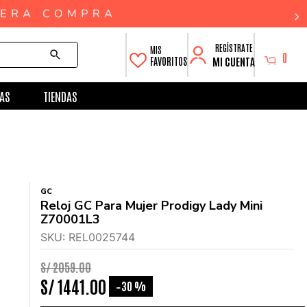
0
MI CUENTA
FAVORITOS
AS
TIENDAS
GC
Reloj GC Para Mujer Prodigy Lady Mini
Z70001L3
SKU
:
REL0025744
S/
2059
.
00
S/
1441
.
00
30 %
-