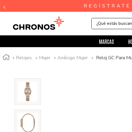
¿Qué estás busca
MARCAS
H
Relojes
Mujer
Análogo Mujer
Reloj GC Para M