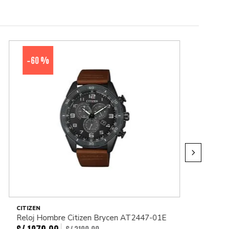
60 %
-
CITIZEN
Reloj Hombre Citizen Brycen AT2447-01E
S/
1279
.
00