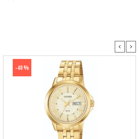
40 %
-