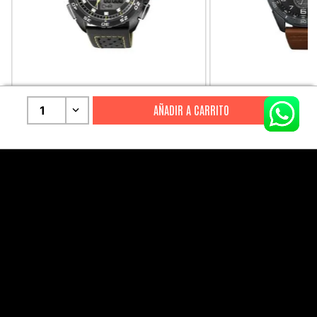
CITIZEN
CITIZEN
1
Reloj Citizen Para Hombre
Reloj Hombre Citiz
Promaster JW0125-00E
AT2447-01E
S/
2199
.
00
S/
1279
.
00
S/
4399
.
00
S/
3199
.
00
CANALES DE ATENCIÓN