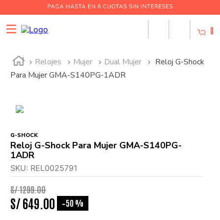
0
Relojes
Mujer
Dual Mujer
Reloj G-Shock
Para Mujer GMA-S140PG-1ADR
G-SHOCK
Reloj G-Shock Para Mujer GMA-S140PG-
1ADR
SKU
:
REL0025791
S/
1299
.
00
S/
649
.
00
50 %
-