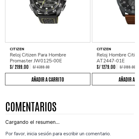
CITIZEN
CITIZEN
Reloj Citizen Para Hombre
Reloj Hombre Citiz
Promaster JW0125-00E
AT2447-01E
S/
2199
.
00
S/
1279
.
00
S/
4399
.
00
S/
3199
.
00
COMENTARIOS
Cargando el resumen…
Por favor, inicia sesión para escribir un comentario.