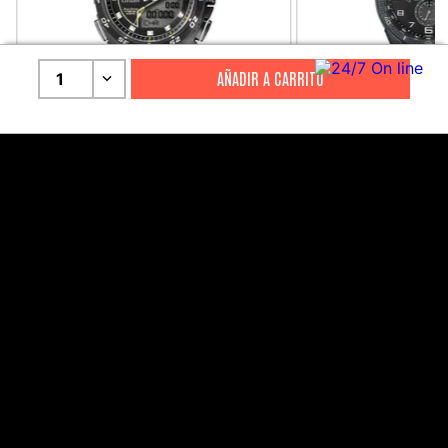
1
CITIZEN
CITIZEN
Reloj Citizen Para Hombre
Reloj Hombre Citiz
Promaster JW0125-00E
AT2447-01E
S/
2199
.
00
S/
1279
.
00
S/
4399
.
00
S/
3199
.
00