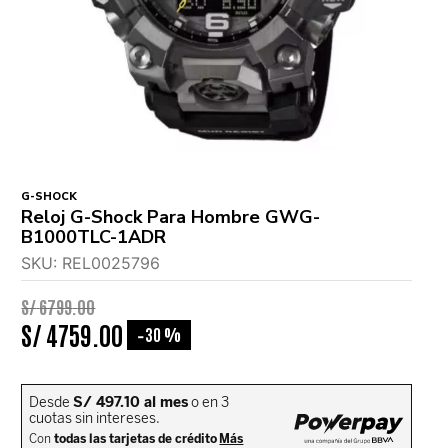
G-SHOCK
Reloj G-Shock Para Hombre GWG-
B1000TLC-1ADR
SKU
:
REL0025796
S/
6799
.
00
S/
4759
.
00
30 %
-