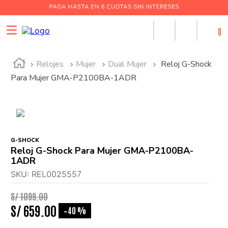
0
Relojes
Mujer
Dual Mujer
Reloj G-Shock
Para Mujer GMA-P2100BA-1ADR
G-SHOCK
Reloj G-Shock Para Mujer GMA-P2100BA-
1ADR
SKU
:
REL0025557
S/
1099
.
00
S/
659
.
00
40 %
-