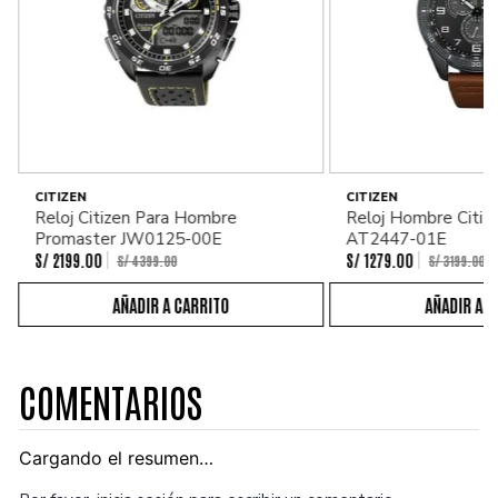
CITIZEN
CITIZEN
Reloj Citizen Para Hombre
Reloj Hombre Citiz
Promaster JW0125-00E
AT2447-01E
S/
2199
.
00
S/
1279
.
00
S/
4399
.
00
S/
3199
.
00
COMENTARIOS
Cargando el resumen…