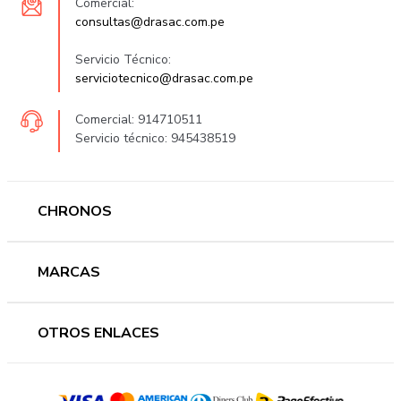
Comercial:
consultas@drasac.com.pe
Servicio Técnico:
serviciotecnico@drasac.com.pe
Comercial: 914710511
Servicio técnico: 945438519
CHRONOS
Mujer
MARCAS
Hombre
Novedades
Ferragamo
OTROS ENLACES
Ofertas
Versace
Accesorios
Accutron
Preguntas frecuentes
Nosotros
Guess