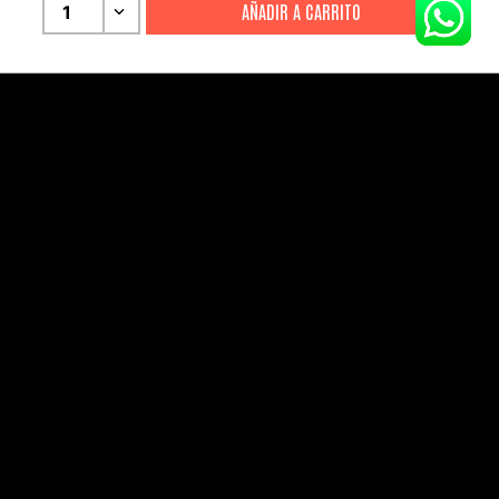
CITIZEN
CITIZEN
1
Reloj Citizen Para Hombre
Reloj Hombre Citiz
Promaster JW0125-00E
AT2447-01E
S/
2199
.
00
S/
1279
.
00
S/
4399
.
00
S/
3199
.
00
CANALES DE ATENCIÓN
Comercial:
consultas@drasac.com.pe
Servicio Técnico:
serviciotecnico@drasac.com.pe