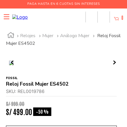
0
Relojes
Mujer
Análogo Mujer
Reloj Fossil
Mujer ES4502
FOSSIL
Reloj Fossil Mujer ES4502
SKU
:
REL0019786
S/
999
.
00
S/
499
.
00
50 %
-