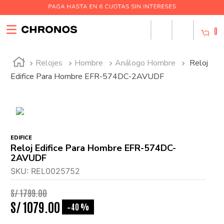
0
Relojes
Hombre
Análogo Hombre
Reloj
Edifice Para Hombre EFR-574DC-2AVUDF
EDIFICE
Reloj Edifice Para Hombre EFR-574DC-
2AVUDF
SKU
:
REL0025752
S/
1799
.
00
S/
1079
.
00
40 %
-