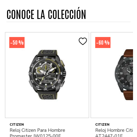
CONOCE LA COLECCIÓN
50 %
60 %
-
-
CITIZEN
CITIZEN
Reloj Citizen Para Hombre
Reloj Hombre Citiz
Promaster JW0125-00E
AT2447-01E