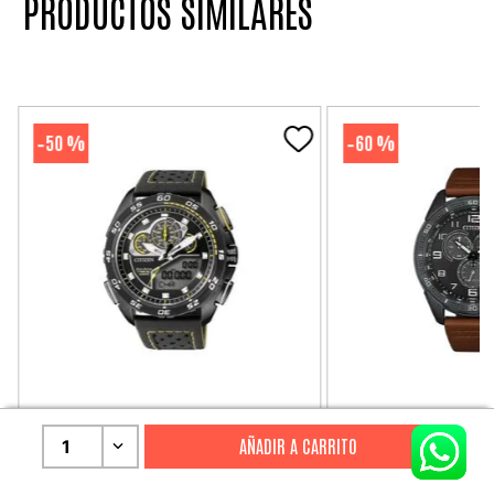
PRODUCTOS SIMILARES
50 %
60 %
-
-
CITIZEN
CITIZEN
1
Reloj Citizen Para Hombre
Reloj Hombre Citiz
Promaster JW0125-00E
AT2447-01E