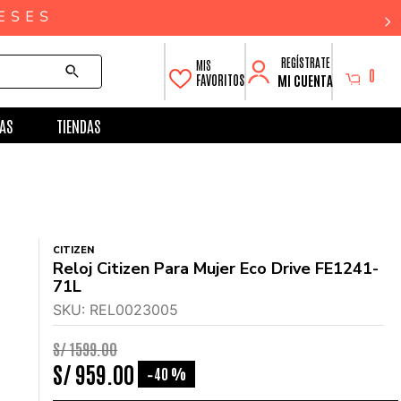
0
MI CUENTA
FAVORITOS
AS
TIENDAS
CITIZEN
Reloj Citizen Para Mujer Eco Drive FE1241-
71L
SKU
:
REL0023005
S/
1599
.
00
S/
959
.
00
40 %
-