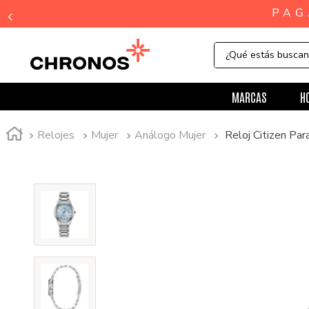
¿Qué estás busca
MARCAS
H
Relojes
Mujer
Análogo Mujer
Reloj Citizen Pa