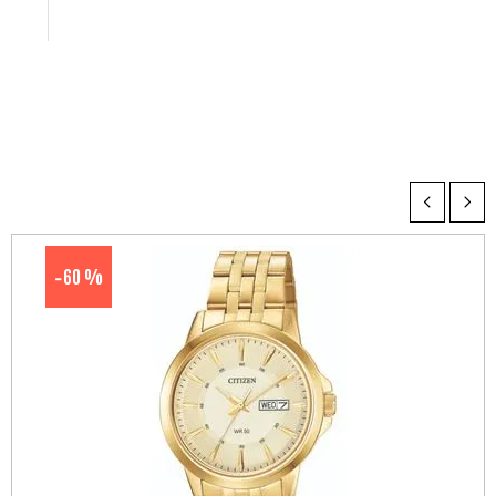
60 %
-