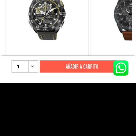
CITIZEN
CITIZEN
1
Reloj Citizen Para Hombre
Reloj Hombre Citiz
Promaster JW0125-00E
AT2447-01E
S/
2199
.
00
S/
1279
.
00
S/
4399
.
00
S/
3199
.
00