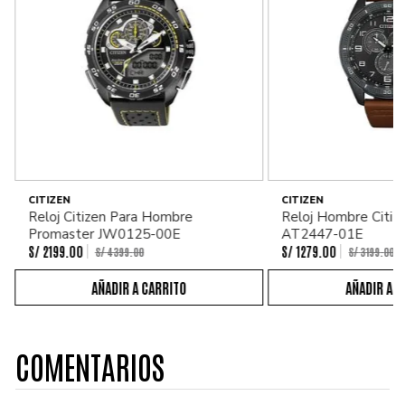
CITIZEN
CITIZEN
Reloj Citizen Para Hombre
Reloj Hombre Citiz
Promaster JW0125-00E
AT2447-01E
S/
2199
.
00
S/
1279
.
00
S/
4399
.
00
S/
3199
.
00
COMENTARIOS