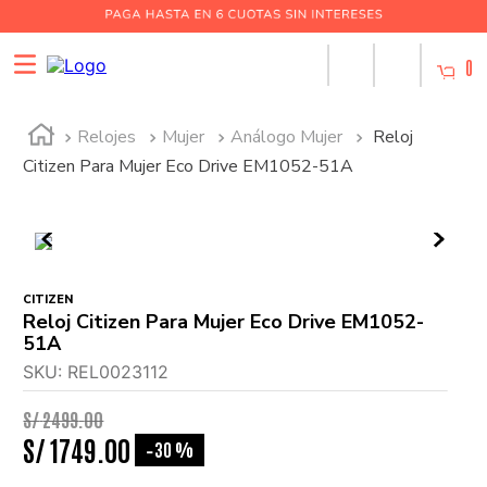
0
Relojes
Mujer
Análogo Mujer
Reloj
Citizen Para Mujer Eco Drive EM1052-51A
CITIZEN
Reloj Citizen Para Mujer Eco Drive EM1052-
51A
SKU
:
REL0023112
S/
2499
.
00
S/
1749
.
00
30 %
-