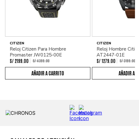
CITIZEN
CITIZEN
Reloj Citizen Para Hombre
Reloj Hombre Citiz
Promaster JW0125-00E
AT2447-01E
S/
2199
.
00
S/
1279
.
00
S/
4399
.
00
S/
3199
.
00