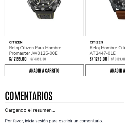
CITIZEN
CITIZEN
Reloj Citizen Para Hombre
Reloj Hombre Citiz
Promaster JW0125-00E
AT2447-01E
S/
2199
.
00
S/
1279
.
00
S/
4399
.
00
S/
3199
.
00
COMENTARIOS
Cargando el resumen…
Por favor, inicia sesión para escribir un comentario.