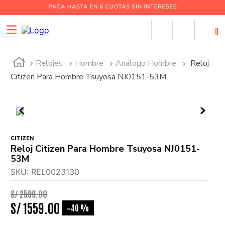
0
Relojes
Hombre
Análogo Hombre
Reloj
Citizen Para Hombre Tsuyosa NJ0151-53M
CITIZEN
Reloj Citizen Para Hombre Tsuyosa NJ0151-
53M
SKU
:
REL0023130
S/
2599
.
00
S/
1559
.
00
40 %
-