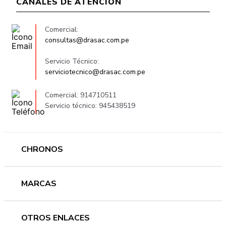
CANALES DE ATENCIÓN
Comercial:
consultas@drasac.com.pe
Servicio Técnico:
serviciotecnico@drasac.com.pe
Comercial: 914710511
Servicio técnico: 945438519
CHRONOS
Mujer
MARCAS
Hombre
Novedades
Ferragamo
OTROS ENLACES
Ofertas
Versace