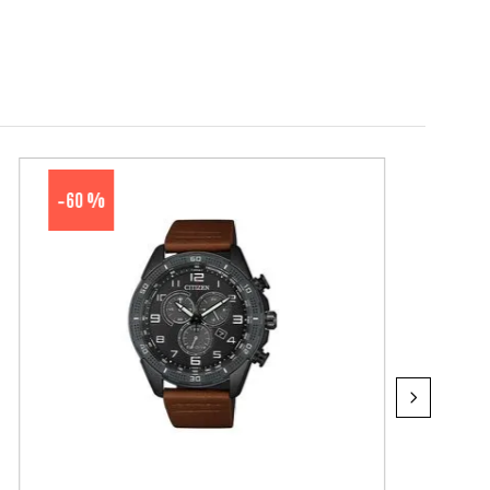
60 %
-