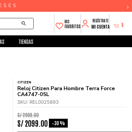
0
MI CUENTA
FAVORITOS
AS
TIENDAS
CITIZEN
Reloj Citizen Para Hombre Terra Force
CA4747-05L
SKU
:
REL0025893
S/
2999
.
00
S/
2099
.
00
30 %
-