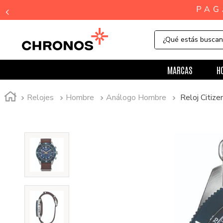
¿Qué estás busca
MARCAS
H
Relojes
Hombre
Análogo Hombre
Reloj Citiz