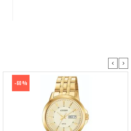
60 %
-