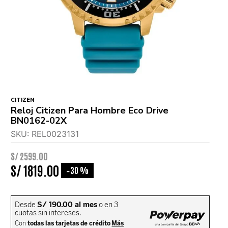
CITIZEN
Reloj Citizen Para Hombre Eco Drive
BN0162-02X
SKU
:
REL0023131
S/
2599
.
00
S/
1819
.
00
30 %
-