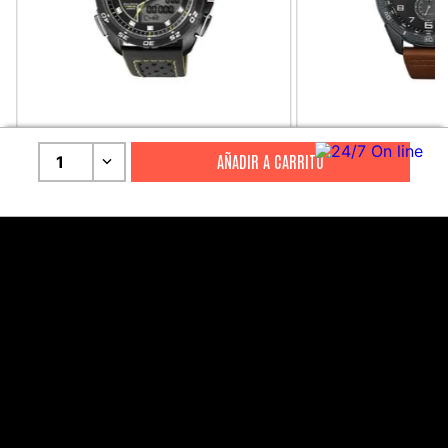
CITIZEN
CITIZEN
1
Reloj Citizen Para Hombre
Reloj Hombre Citiz
Promaster JW0125-00E
AT2447-01E
S/
2199
.
00
S/
1279
.
00
S/
4399
.
00
S/
3199
.
00