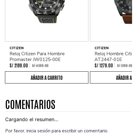
CITIZEN
CITIZEN
Reloj Citizen Para Hombre
Reloj Hombre Citiz
Promaster JW0125-00E
AT2447-01E
S/
2199
.
00
S/
1279
.
00
S/
4399
.
00
S/
3199
.
00
COMENTARIOS
Cargando el resumen…
Por favor, inicia sesión para escribir un comentario.