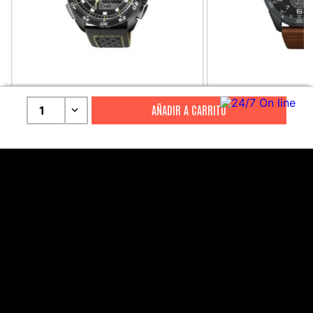
CITIZEN
CITIZEN
1
Reloj Citizen Para Hombre
Reloj Hombre Citiz
Promaster JW0125-00E
AT2447-01E
S/
2199
.
00
S/
1279
.
00
S/
4399
.
00
S/
3199
.
00
CANALES DE ATENCIÓN