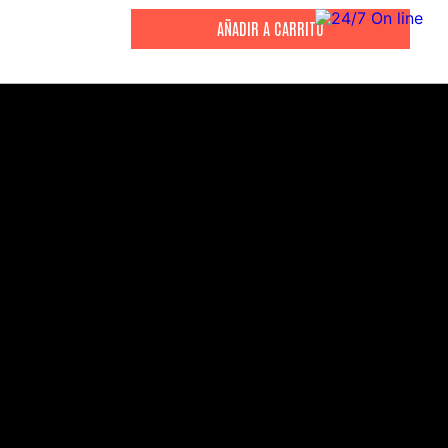
CITIZEN
CITIZEN
Reloj Citizen Para Hombre
Reloj Hombre Citiz
Promaster JW0125-00E
AT2447-01E
S/
2199
.
00
S/
1279
.
00
S/
4399
.
00
S/
3199
.
00
CANALES DE ATENCIÓN
Comercial:
consultas@drasac.com.pe
Servicio Técnico: