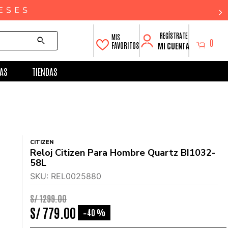
0
MI CUENTA
FAVORITOS
AS
TIENDAS
CITIZEN
Reloj Citizen Para Hombre Quartz BI1032-
58L
SKU
:
REL0025880
S/
1299
.
00
S/
779
.
00
40 %
-