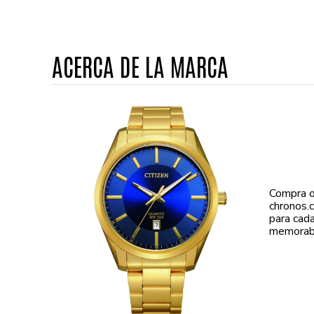
ACERCA DE LA MARCA
Compra o
chronos.
para cad
memorabl