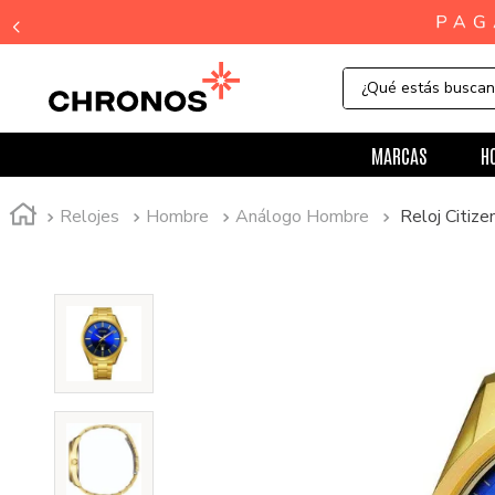
¿Qué estás busca
MARCAS
H
Relojes
Hombre
Análogo Hombre
Reloj Citiz