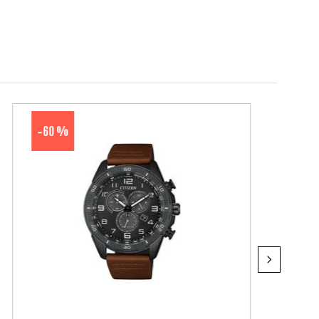
60 %
-