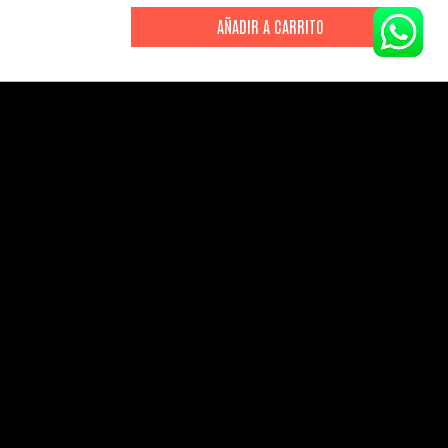
CITIZEN
CITIZEN
Reloj Citizen Para Hombre
Reloj Hombre Citiz
Promaster JW0125-00E
AT2447-01E
S/
2199
.
00
S/
1279
.
00
S/
4399
.
00
S/
3199
.
00
CANALES DE ATENCIÓN
Comercial:
consultas@drasac.com.pe
Servicio Técnico:
serviciotecnico@drasac.com.pe