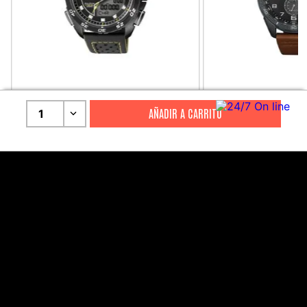
CITIZEN
CITIZEN
1
Reloj Citizen Para Hombre
Reloj Hombre Citiz
Promaster JW0125-00E
AT2447-01E
S/
2199
.
00
S/
1279
.
00
S/
4399
.
00
S/
3199
.
00
CANALES DE ATENCIÓN