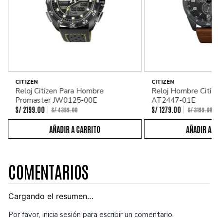
CITIZEN
CITIZEN
Reloj Citizen Para Hombre
Reloj Hombre Citiz
Promaster JW0125-00E
AT2447-01E
S/
2199
.
00
S/
1279
.
00
S/
4399
.
00
S/
3199
.
00
COMENTARIOS
Cargando el resumen…
Por favor, inicia sesión para escribir un comentario.