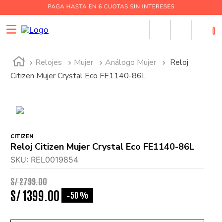
0
Relojes
Mujer
Análogo Mujer
Reloj
Citizen Mujer Crystal Eco FE1140-86L
CITIZEN
Reloj Citizen Mujer Crystal Eco FE1140-86L
SKU
:
REL0019854
S/
2799
.
00
S/
1399
.
00
50 %
-