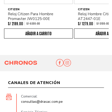
CITIZEN
CITIZEN
Reloj Citizen Para Hombre
Reloj Hombre Citiz
Promaster JW0125-00E
AT2447-01E
S/
2199
.
00
S/
1279
.
00
S/
4399
.
00
S/
3199
.
00
CANALES DE ATENCIÓN
Comercial:
consultas@drasac.com.pe