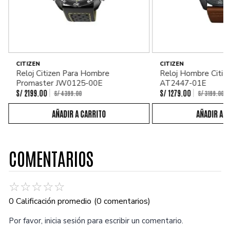
CITIZEN
CITIZEN
Reloj Citizen Para Hombre
Reloj Hombre Citiz
Promaster JW0125-00E
AT2447-01E
S/
2199
.
00
S/
1279
.
00
S/
4399
.
00
S/
3199
.
00
COMENTARIOS
☆
☆
☆
☆
☆
0 Calificación promedio
(0 comentarios)
Por favor, inicia sesión para escribir un comentario.