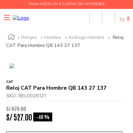
0
Relojes
Hombre
Análogo Hombre
Reloj
CAT Para Hombre QB 143 27 137
CAT
Reloj CAT Para Hombre QB 143 27 137
SKU
:
REL0026121
S/
879
.
00
S/
527
.
00
40 %
-