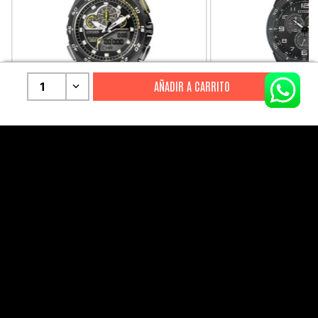
1
CITIZEN
CITIZEN
Reloj Citizen Para Hombre
Reloj Hombre Citiz
Promaster JW0125-00E
AT2447-01E
S/
2199
.
00
S/
1279
.
00
S/
4399
.
00
S/
3199
.
00