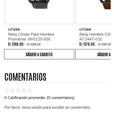
CITIZEN
CITIZEN
Reloj Citizen Para Hombre
Reloj Hombre Citiz
Promaster JW0125-00E
AT2447-01E
S/
2199
.
00
S/
1279
.
00
S/
4399
.
00
S/
3199
.
00
COMENTARIOS
☆
☆
☆
☆
☆
0 Calificación promedio
(0 comentarios)
Por favor, inicia sesión para escribir un comentario.