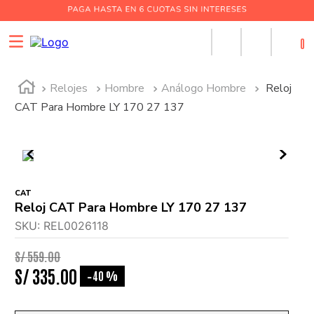
0
Relojes
Hombre
Análogo Hombre
Reloj
CAT Para Hombre LY 170 27 137
CAT
Reloj CAT Para Hombre LY 170 27 137
SKU
:
REL0026118
S/
559
.
00
S/
335
.
00
40 %
-