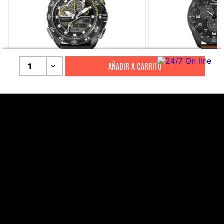
1
CITIZEN
CITIZEN
Reloj Citizen Para Hombre
Reloj Hombre Citiz
Promaster JW0125-00E
AT2447-01E
S/
2199
.
00
S/
1279
.
00
S/
4399
.
00
S/
3199
.
00