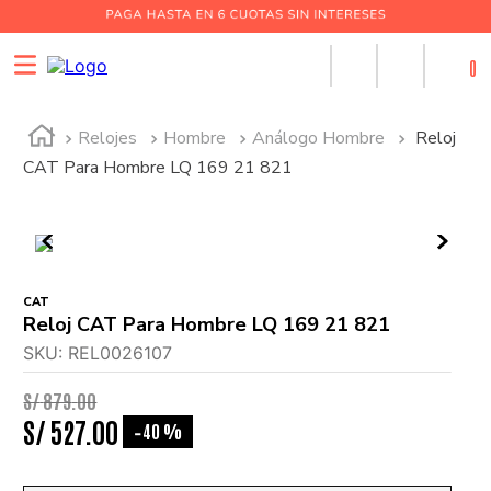
0
Relojes
Hombre
Análogo Hombre
Reloj
CAT Para Hombre LQ 169 21 821
CAT
Reloj CAT Para Hombre LQ 169 21 821
SKU
:
REL0026107
S/
879
.
00
S/
527
.
00
40 %
-