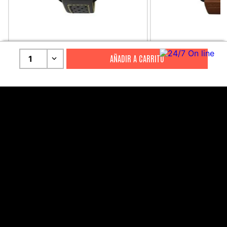
CITIZEN
CITIZEN
1
Reloj Citizen Para Hombre
Reloj Hombre Citiz
Promaster JW0125-00E
AT2447-01E
S/
2199
.
00
S/
1279
.
00
S/
4399
.
00
S/
3199
.
00
CANALES DE ATENCIÓN