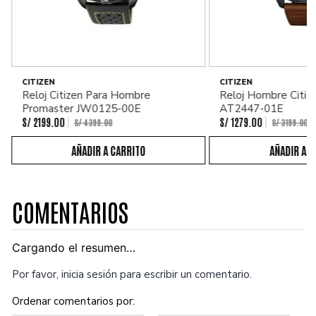
CITIZEN
CITIZEN
Reloj Citizen Para Hombre
Reloj Hombre Citiz
Promaster JW0125-00E
AT2447-01E
S/
2199
.
00
S/
1279
.
00
S/
4399
.
00
S/
3199
.
00
COMENTARIOS
Cargando el resumen…
Por favor, inicia sesión para escribir un comentario.