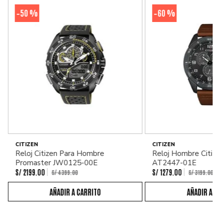
50 %
60 %
-
-
CITIZEN
CITIZEN
Reloj Citizen Para Hombre
Reloj Hombre Citiz
Promaster JW0125-00E
AT2447-01E
S/
2199
.
00
S/
1279
.
00
S/
4399
.
00
S/
3199
.
00