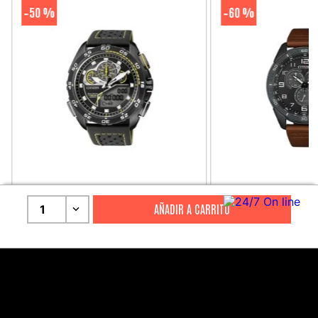
50 %
60 %
-
-
CITIZEN
CITIZEN
1
Reloj Citizen Para Hombre
Reloj Hombre Citiz
Promaster JW0125-00E
AT2447-01E
S/
2199
.
00
S/
1279
.
00
S/
4399
.
00
S/
3199
.
00