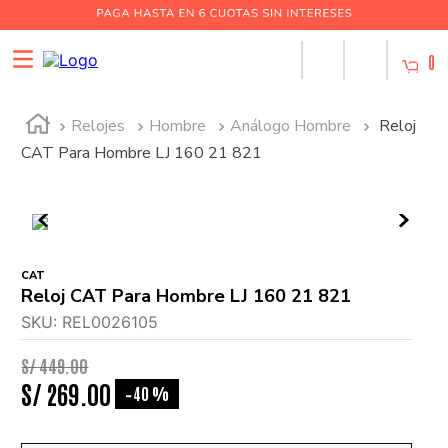
0
Relojes
Hombre
Análogo Hombre
Reloj
CAT Para Hombre LJ 160 21 821
CAT
Reloj CAT Para Hombre LJ 160 21 821
SKU
:
REL0026105
S/
449
.
00
S/
269
.
00
40 %
-