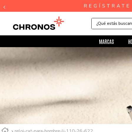
¿Qué estás busca
MARCAS
H
reloj-cat-para-hombre-lj-110-26-622