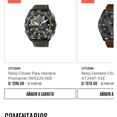
CITIZEN
CITIZEN
Reloj Citizen Para Hombre
Reloj Hombre Citiz
Promaster JW0125-00E
AT2447-01E
S/
2199
.
00
S/
1279
.
00
S/
4399
.
00
S/
3199
.
00
COMENTARIOS