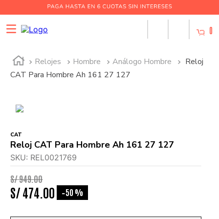
0
Relojes
Hombre
Análogo Hombre
Reloj
CAT Para Hombre Ah 161 27 127
CAT
Reloj CAT Para Hombre Ah 161 27 127
SKU
:
REL0021769
S/
949
.
00
S/
474
.
00
50 %
-