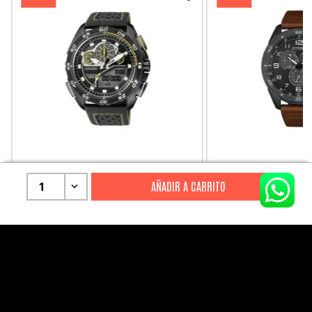
CITIZEN
CITIZEN
1
Reloj Citizen Para Hombre
Reloj Hombre Citiz
Promaster JW0125-00E
AT2447-01E
S/
2199
.
00
S/
1279
.
00
S/
4399
.
00
S/
3199
.
00