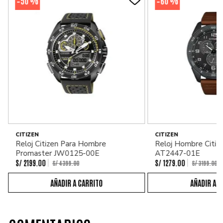
50 %
60 %
-
-
CITIZEN
CITIZEN
Reloj Citizen Para Hombre
Reloj Hombre Citiz
Promaster JW0125-00E
AT2447-01E
S/
2199
.
00
S/
1279
.
00
S/
4399
.
00
S/
3199
.
00