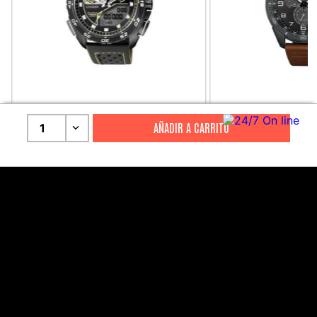
CITIZEN
CITIZEN
1
Reloj Citizen Para Hombre
Reloj Hombre Citiz
Promaster JW0125-00E
AT2447-01E
S/
2199
.
00
S/
1279
.
00
S/
4399
.
00
S/
3199
.
00