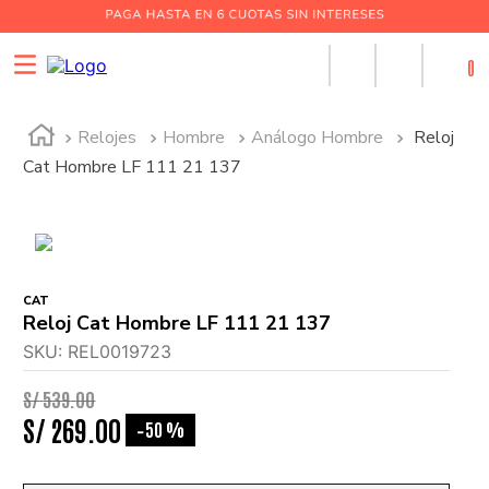
0
Relojes
Hombre
Análogo Hombre
Reloj
Cat Hombre LF 111 21 137
CAT
Reloj Cat Hombre LF 111 21 137
SKU
:
REL0019723
S/
539
.
00
S/
269
.
00
50 %
-