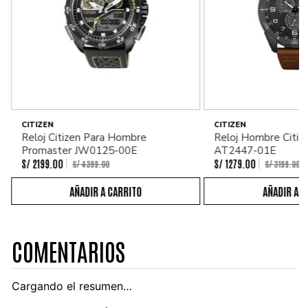
CITIZEN
CITIZEN
Reloj Citizen Para Hombre
Reloj Hombre Citiz
Promaster JW0125-00E
AT2447-01E
S/
2199
.
00
S/
1279
.
00
S/
4399
.
00
S/
3199
.
00
COMENTARIOS
Cargando el resumen…