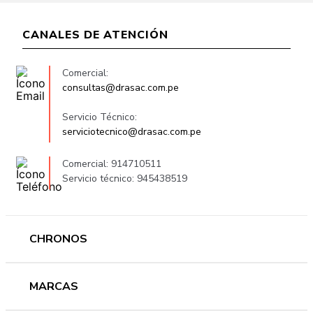
CANALES DE ATENCIÓN
Comercial:
consultas@drasac.com.pe
Servicio Técnico:
serviciotecnico@drasac.com.pe
Comercial: 914710511
Servicio técnico: 945438519
CHRONOS
Mujer
MARCAS
Hombre