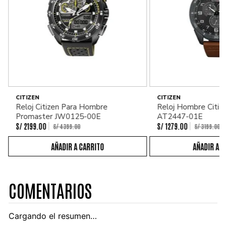
CITIZEN
CITIZEN
Reloj Citizen Para Hombre
Reloj Hombre Citiz
Promaster JW0125-00E
AT2447-01E
S/
2199
.
00
S/
1279
.
00
S/
4399
.
00
S/
3199
.
00
COMENTARIOS
Cargando el resumen…