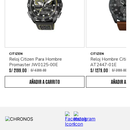
CITIZEN
CITIZEN
Reloj Citizen Para Hombre
Reloj Hombre Citiz
Promaster JW0125-00E
AT2447-01E
S/
2199
.
00
S/
1279
.
00
S/
4399
.
00
S/
3199
.
00