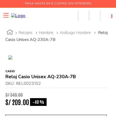
0
Relojes
Hombre
Análogo Hombre
Reloj
Casio Unisex AQ-230A-7B
CASIO
Reloj Casio Unisex AQ-230A-7B
SKU
:
REL0023152
S/
349
.
00
S/
209
.
00
40 %
-