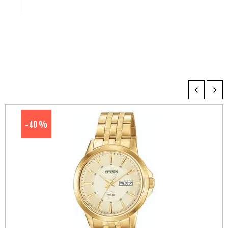
40 %
-