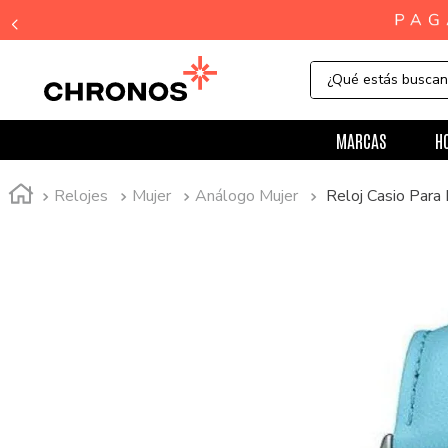
¿Qué estás busca
MARCAS
H
Relojes
Mujer
Análogo Mujer
Reloj Casio Par