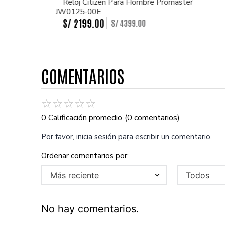
Reloj Citizen Para Hombre Promaster
JW0125-00E
S/
2199
.
00
S/
4399
.
00
COMENTARIOS
☆
☆
☆
☆
☆
0 Calificación promedio
(0 comentarios)
Por favor, inicia sesión para escribir un comentario.
Más reciente
Todos
No hay comentarios.