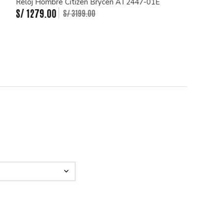
Reloj Hombre Citizen Brycen AT2447-01E
S/
1279
.
00
S/
3199
.
00