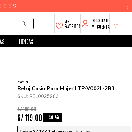
0
MI CUENTA
FAVORITOS
AS
TIENDAS
CASIO
Reloj Casio Para Mujer LTP-V002L-2B3
SKU
:
REL0025982
S/
199
.
00
S/
119
.
00
40 %
-