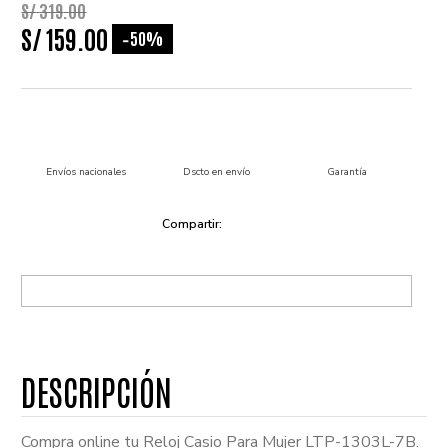
S/
319
.
00
S/
159
.
00
50%
-
Envíos nacionales
Dscto en envío
Garantía
Compra online tu Reloj Casio Para Mujer LTP-1303L-7B.