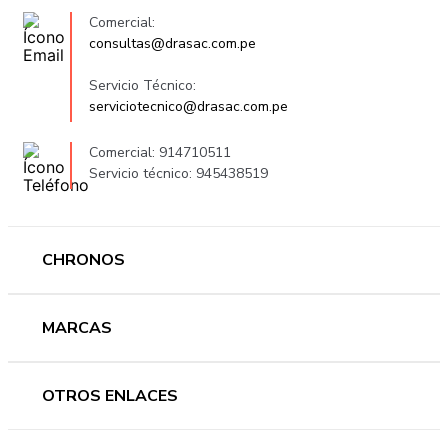
Comercial:
consultas@drasac.com.pe
Servicio Técnico:
serviciotecnico@drasac.com.pe
Comercial: 914710511
Servicio técnico: 945438519
CHRONOS
Mujer
MARCAS
Hombre
Novedades
Ferragamo
OTROS ENLACES
Ofertas
Versace
Accesorios
Accutron