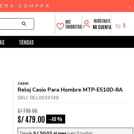
0
MI CUENTA
FAVORITOS
AS
TIENDAS
CASIO
Reloj Casio Para Hombre MTP-E510D-8A
SKU
:
REL0026149
S/
799
.
00
S/
479
.
00
40 %
-