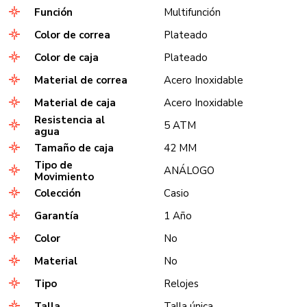
Función
Multifunción
Color de correa
Plateado
Color de caja
Plateado
Material de correa
Acero Inoxidable
Material de caja
Acero Inoxidable
Resistencia al
5 ATM
agua
Tamaño de caja
42 MM
Tipo de
ANÁLOGO
Movimiento
Colección
Casio
Garantía
1 Año
Color
No
Material
No
Tipo
Relojes
Talla
Talla única