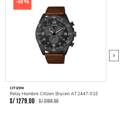
60 %
-
CITIZEN
Reloj Hombre Citizen Brycen AT2447-01E
S/
1279
.
00
S/
3199
.
00