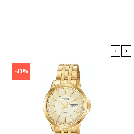
40 %
-