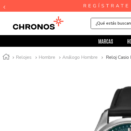
¿Qué estás busca
MARCAS
H
Relojes
Hombre
Análogo Hombre
Reloj Casi