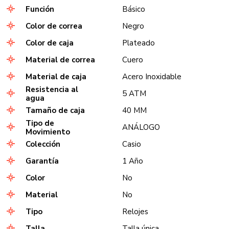
Función
Básico
Color de correa
Negro
Color de caja
Plateado
Material de correa
Cuero
Material de caja
Acero Inoxidable
Resistencia al
5 ATM
agua
Tamaño de caja
40 MM
Tipo de
ANÁLOGO
Movimiento
Colección
Casio
Garantía
1 Año
Color
No
Material
No
Tipo
Relojes
Talla
Talla única