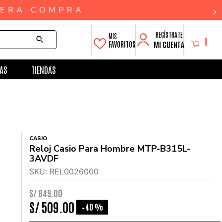
0
MI CUENTA
FAVORITOS
AS
TIENDAS
CASIO
Reloj Casio Para Hombre MTP-B315L-
3AVDF
SKU
:
REL0026000
S/
849
.
00
S/
509
.
00
40 %
-