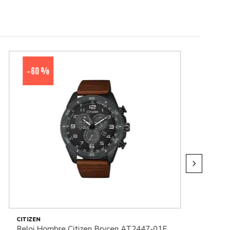
60 %
-
CITIZEN
Reloj Hombre Citizen Brycen AT2447-01E