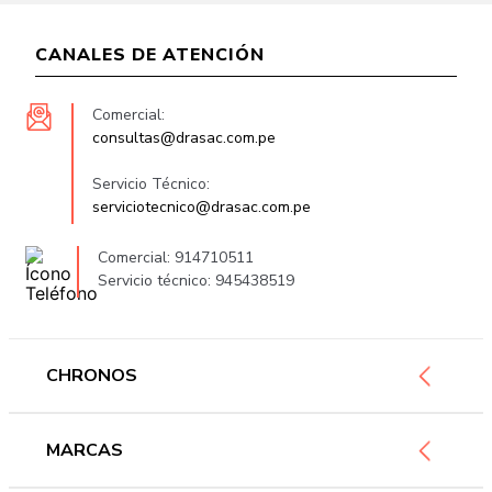
CANALES DE ATENCIÓN
Comercial:
consultas@drasac.com.pe
Servicio Técnico:
serviciotecnico@drasac.com.pe
Comercial: 914710511
Servicio técnico: 945438519
CHRONOS
Mujer
MARCAS
Hombre