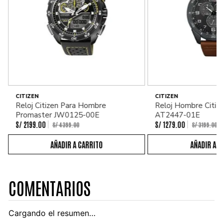
CITIZEN
CITIZEN
Reloj Citizen Para Hombre
Reloj Hombre Citiz
Promaster JW0125-00E
AT2447-01E
S/
2199
.
00
S/
1279
.
00
S/
4399
.
00
S/
3199
.
00
COMENTARIOS
Cargando el resumen…