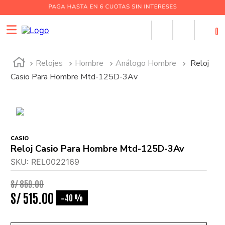
0
Relojes
Hombre
Análogo Hombre
Reloj
Casio Para Hombre Mtd-125D-3Av
CASIO
Reloj Casio Para Hombre Mtd-125D-3Av
SKU
:
REL0022169
S/
859
.
00
S/
515
.
00
40 %
-