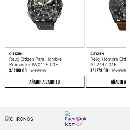
CITIZEN
CITIZEN
Reloj Citizen Para Hombre
Reloj Hombre Citiz
Promaster JW0125-00E
AT2447-01E
S/
2199
.
00
S/
1279
.
00
S/
4399
.
00
S/
3199
.
00