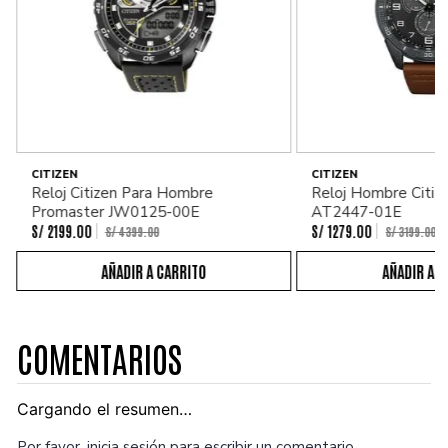
CITIZEN
CITIZEN
Reloj Citizen Para Hombre
Reloj Hombre Citiz
Promaster JW0125-00E
AT2447-01E
S/
2199
.
00
S/
1279
.
00
S/
4399
.
00
S/
3199
.
00
COMENTARIOS
Cargando el resumen…
Por favor, inicia sesión para escribir un comentario.