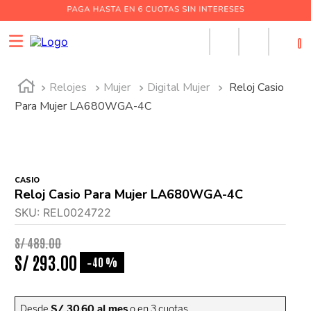
0
Relojes
Mujer
Digital Mujer
Reloj Casio
Para Mujer LA680WGA-4C
CASIO
Reloj Casio Para Mujer LA680WGA-4C
SKU
:
REL0024722
S/
489
.
00
S/
293
.
00
40 %
-