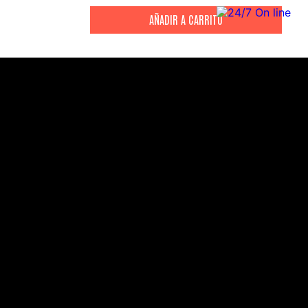
CITIZEN
CITIZEN
Reloj Citizen Para Hombre
Reloj Hombre Citiz
Promaster JW0125-00E
AT2447-01E
S/
2199
.
00
S/
1279
.
00
S/
4399
.
00
S/
3199
.
00
CANALES DE ATENCIÓN
Comercial:
consultas@drasac.com.pe
Servicio Técnico: