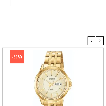
60 %
-