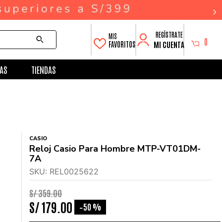
0
MI CUENTA
FAVORITOS
AS
TIENDAS
CASIO
Reloj Casio Para Hombre MTP-VT01DM-
7A
SKU
:
REL0025622
S/
359
.
00
S/
179
.
00
50 %
-