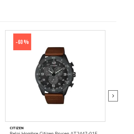
60 %
-
CITIZEN
Reloj Hombre Citizen Brycen AT2447-01E