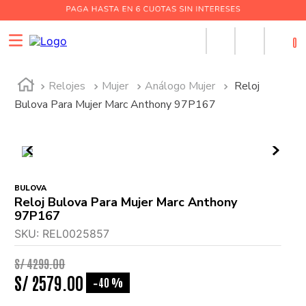
0
Relojes
Mujer
Análogo Mujer
Reloj
Bulova Para Mujer Marc Anthony 97P167
BULOVA
Reloj Bulova Para Mujer Marc Anthony
97P167
SKU
:
REL0025857
S/
4299
.
00
S/
2579
.
00
40 %
-