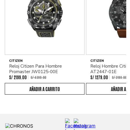
CITIZEN
CITIZEN
Reloj Citizen Para Hombre
Reloj Hombre Citiz
Promaster JW0125-00E
AT2447-01E
S/
2199
.
00
S/
1279
.
00
S/
4399
.
00
S/
3199
.
00