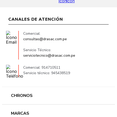
CANALES DE ATENCIÓN
Comercial:
consultas@drasac.com.pe
Servicio Técnico:
serviciotecnico@drasac.com.pe
Comercial: 914710511
Servicio técnico: 945438519
CHRONOS
Mujer
MARCAS
Hombre