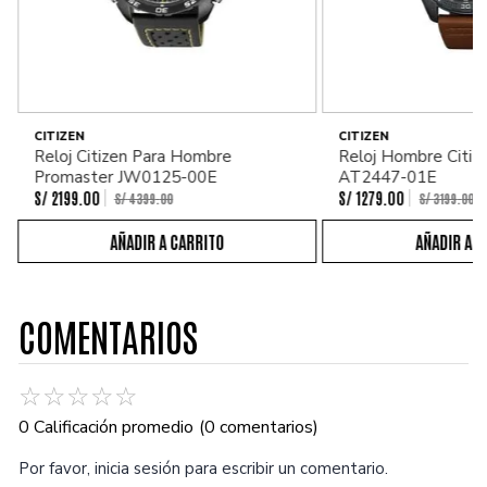
CITIZEN
CITIZEN
Reloj Citizen Para Hombre
Reloj Hombre Citiz
Promaster JW0125-00E
AT2447-01E
S/
2199
.
00
S/
1279
.
00
S/
4399
.
00
S/
3199
.
00
COMENTARIOS
☆
☆
☆
☆
☆
0 Calificación promedio
(0 comentarios)
Por favor, inicia sesión para escribir un comentario.