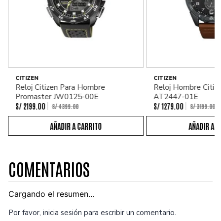
CITIZEN
CITIZEN
Reloj Citizen Para Hombre
Reloj Hombre Citiz
Promaster JW0125-00E
AT2447-01E
S/
2199
.
00
S/
1279
.
00
S/
4399
.
00
S/
3199
.
00
COMENTARIOS
Cargando el resumen…
Por favor, inicia sesión para escribir un comentario.