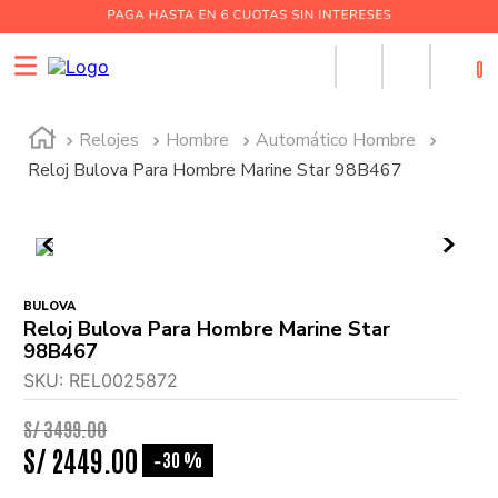
0
Relojes
Hombre
Automático Hombre
Reloj Bulova Para Hombre Marine Star 98B467
BULOVA
Reloj Bulova Para Hombre Marine Star
98B467
SKU
:
REL0025872
S/
3499
.
00
S/
2449
.
00
30 %
-