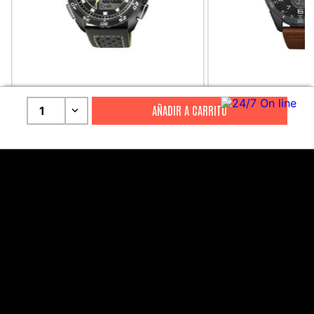
CITIZEN
CITIZEN
1
Reloj Citizen Para Hombre
Reloj Hombre Citiz
Promaster JW0125-00E
AT2447-01E
S/
2199
.
00
S/
1279
.
00
S/
4399
.
00
S/
3199
.
00
CANALES DE ATENCIÓN