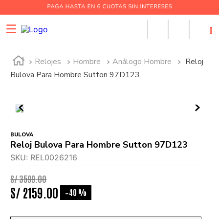
0
Relojes
Hombre
Análogo Hombre
Reloj
Bulova Para Hombre Sutton 97D123
BULOVA
Reloj Bulova Para Hombre Sutton 97D123
SKU
:
REL0026216
S/
3599
.
00
S/
2159
.
00
40 %
-