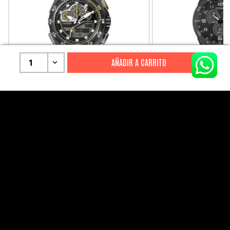
1
CITIZEN
CITIZEN
Reloj Citizen Para Hombre
Reloj Hombre Citiz
Promaster JW0125-00E
AT2447-01E
S/
2199
.
00
S/
1279
.
00
S/
4399
.
00
S/
3199
.
00