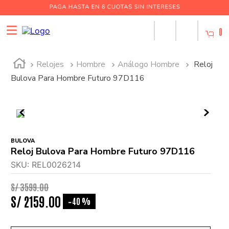
0
Relojes
Hombre
Análogo Hombre
Reloj
Bulova Para Hombre Futuro 97D116
BULOVA
Reloj Bulova Para Hombre Futuro 97D116
SKU
:
REL0026214
S/
3599
.
00
S/
2159
.
00
40 %
-