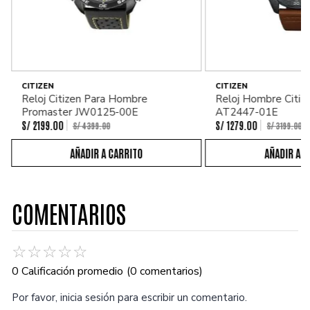
CITIZEN
CITIZEN
Reloj Citizen Para Hombre
Reloj Hombre Citiz
Promaster JW0125-00E
AT2447-01E
S/
2199
.
00
S/
1279
.
00
S/
4399
.
00
S/
3199
.
00
COMENTARIOS
☆
☆
☆
☆
☆
0 Calificación promedio
(0 comentarios)
Por favor, inicia sesión para escribir un comentario.