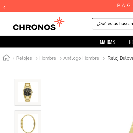
¿Qué estás busca
MARCAS
H
Relojes
Hombre
Análogo Hombre
Reloj Bulov