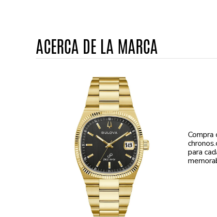
ACERCA DE LA MARCA
Compra 
chronos.
para cad
memorab