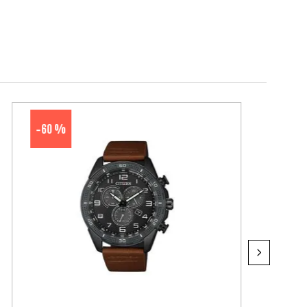
60 %
-