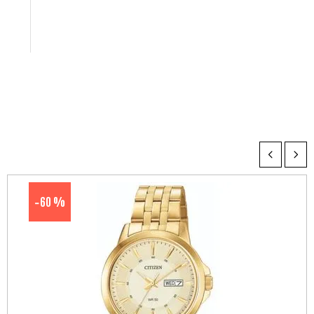
60 %
-