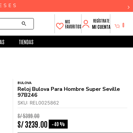
0
MI CUENTA
FAVORITOS
AS
TIENDAS
BULOVA
Reloj Bulova Para Hombre Super Seville
97B246
SKU
:
REL0025862
S/
5399
.
00
S/
3239
.
00
40 %
-