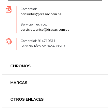
Comercial:
consultas@drasac.com.pe
Servicio Técnico:
serviciotecnico@drasac.com.pe
Comercial: 914710511
Servicio técnico: 945438519
CHRONOS
Mujer
MARCAS
Hombre
Novedades
Ferragamo
OTROS ENLACES
Ofertas
Versace
Accesorios
Accutron