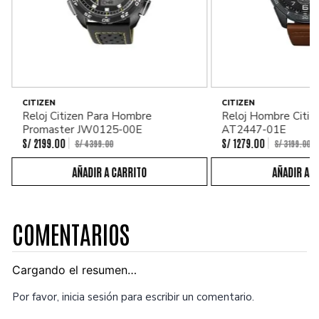
CITIZEN
CITIZEN
Reloj Citizen Para Hombre
Reloj Hombre Citiz
Promaster JW0125-00E
AT2447-01E
S/
2199
.
00
S/
1279
.
00
S/
4399
.
00
S/
3199
.
00
COMENTARIOS
Cargando el resumen…
Por favor, inicia sesión para escribir un comentario.