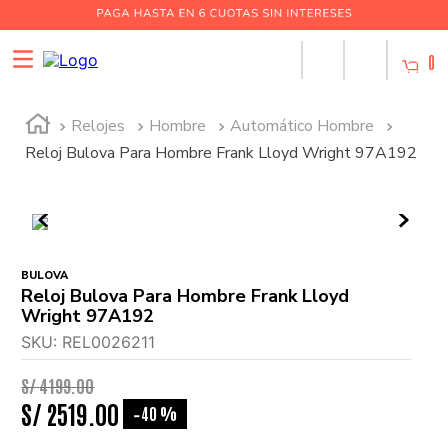
0
Relojes
Hombre
Automático Hombre
Reloj Bulova Para Hombre Frank Lloyd Wright 97A192
BULOVA
Reloj Bulova Para Hombre Frank Lloyd
Wright 97A192
SKU
:
REL0026211
S/
4199
.
00
S/
2519
.
00
40 %
-