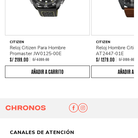
CITIZEN
CITIZEN
Reloj Citizen Para Hombre
Reloj Hombre Citiz
Promaster JW0125-00E
AT2447-01E
S/
2199
.
00
S/
1279
.
00
S/
4399
.
00
S/
3199
.
00
CANALES DE ATENCIÓN