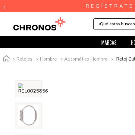
¿Qué estás busca
MARCAS
H
Relojes
Hombre
Automático Hombre
Reloj B