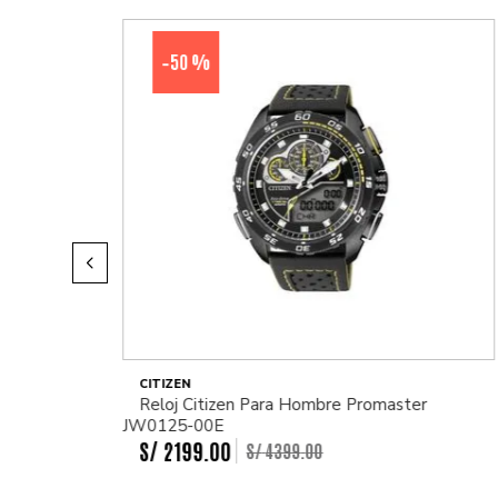
50 %
-
CITIZEN
Reloj Citizen Para Hombre Promaster
JW0125-00E
S/
2199
.
00
S/
4399
.
00