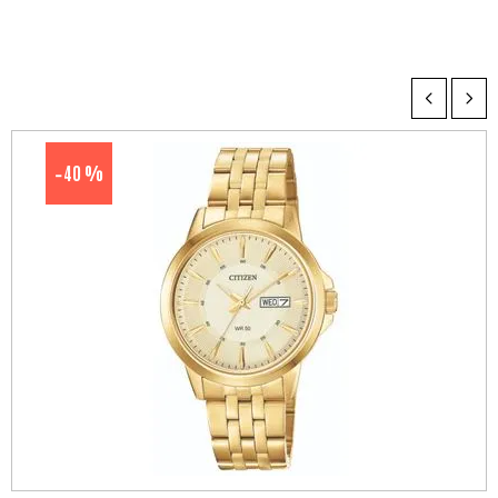
40 %
-