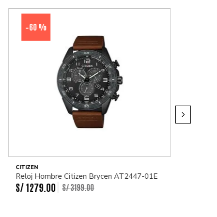
60 %
-
CITIZEN
Reloj Hombre Citizen Brycen AT2447-01E
S/
1279
.
00
S/
3199
.
00