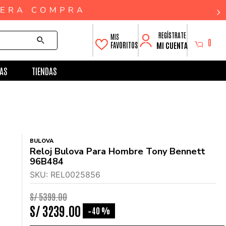
0
MI CUENTA
FAVORITOS
AS
TIENDAS
BULOVA
Reloj Bulova Para Hombre Tony Bennett
96B484
SKU
:
REL0025856
S/
5399
.
00
S/
3239
.
00
40 %
-