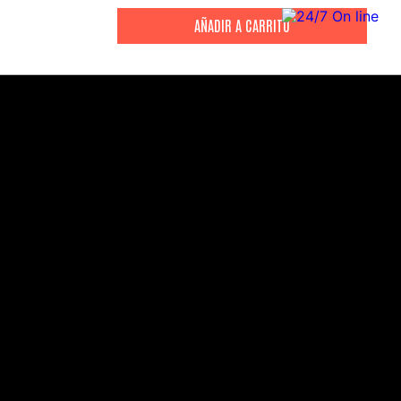
CITIZEN
CITIZEN
Reloj Citizen Para Hombre
Reloj Hombre Citiz
Promaster JW0125-00E
AT2447-01E
S/
2199
.
00
S/
1279
.
00
S/
4399
.
00
S/
3199
.
00
CANALES DE ATENCIÓN
Comercial:
consultas@drasac.com.pe
Servicio Técnico: