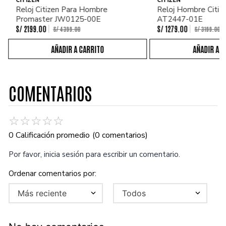
CITIZEN
CITIZEN
Reloj Citizen Para Hombre
Reloj Hombre Citiz
Promaster JW0125-00E
AT2447-01E
S/
2199
.
00
S/
1279
.
00
S/
4399
.
00
S/
3199
.
00
COMENTARIOS
☆
☆
☆
☆
☆
0 Calificación promedio
(0 comentarios)
Por favor, inicia sesión para escribir un comentario.
Más reciente
Todos