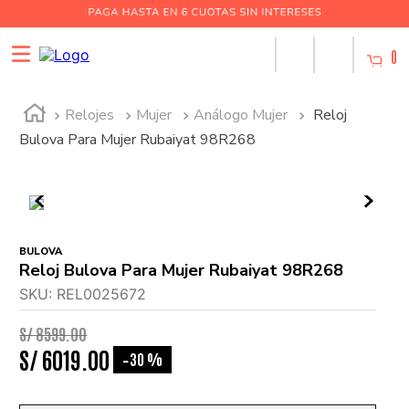
0
Relojes
Mujer
Análogo Mujer
Reloj
Bulova Para Mujer Rubaiyat 98R268
BULOVA
Reloj Bulova Para Mujer Rubaiyat 98R268
SKU
:
REL0025672
S/
8599
.
00
S/
6019
.
00
30 %
-