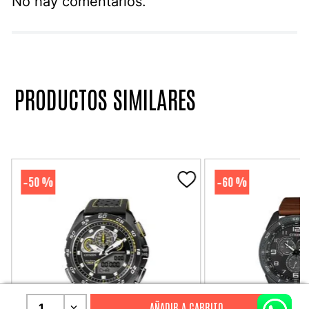
No hay comentarios.
PRODUCTOS SIMILARES
50 %
60 %
-
-
1